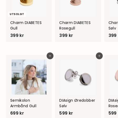
UTSOLGT
Charm DIABETES
Charm DIABETES
Char
Gull
Rosegull
Sølv
399 kr
3
399 kr
3
399 
9
9
9
9
k
k
Legg i handlevogn
Legg i handlevogn
r
r
Semikolon
DIAsign Øredobber
DIAs
Armbånd Gull
Sølv
Rose
699 kr
6
599 kr
5
599 