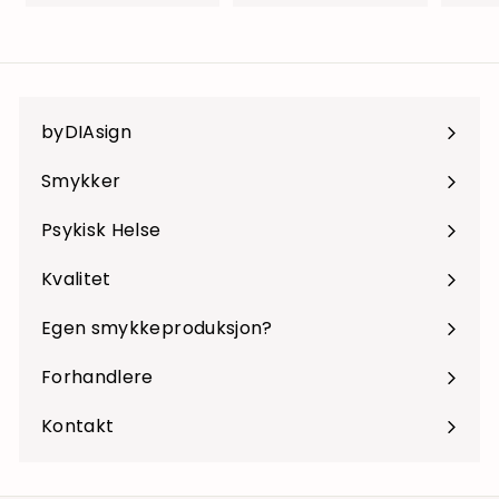
9
9
9
9
k
k
r
r
byDIAsign
Smykker
Psykisk Helse
Kvalitet
Egen smykkeproduksjon?
Forhandlere
Kontakt