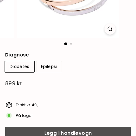
Diagnose
Diabetes
Epilepsi
899 kr
899
kr
Frakt kr 49,-
På lager
Legg i handlevogn