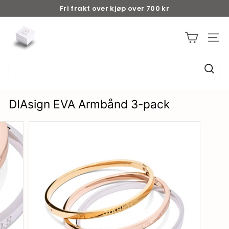
Fri frakt over kjøp over 700 kr
b
y
d
i
a
s
DIAsign EVA Armbånd 3-pack
i
g
n.
n
o