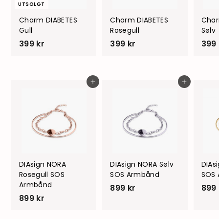
UTSOLGT
Charm DIABETES
Charm DIABETES
Char
Gull
Rosegull
Sølv
399 kr
3
399 kr
3
399 
9
9
9
9
k
k
Legg i handlevogn
Legg i handlevogn
r
r
DIAsign NORA
DIAsign NORA Sølv
DIAs
Rosegull SOS
SOS Armbånd
SOS
Armbånd
899 kr
8
899 
899 kr
8
9
9
9