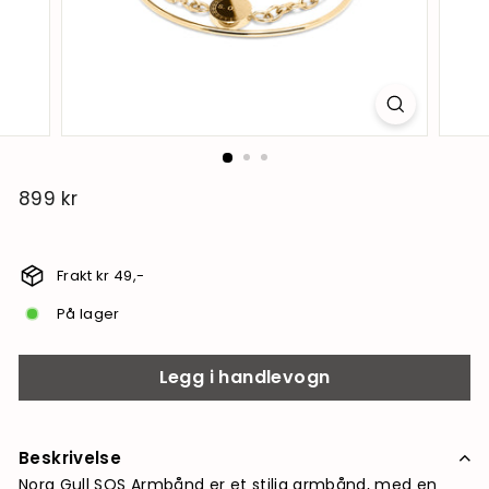
899 kr
899
kr
Frakt kr 49,-
På lager
Legg i handlevogn
Beskrivelse
Nora Gull SOS Armbånd er et stilig armbånd, med en