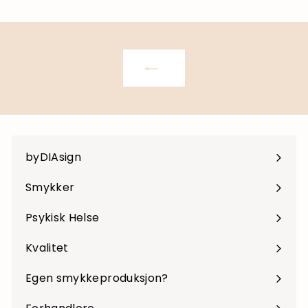
9
k
k
r
r
byDIAsign
Smykker
Psykisk Helse
Kvalitet
Egen smykkeproduksjon?