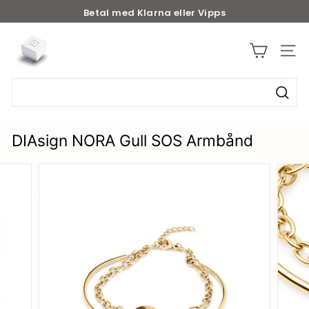
Betal med Klarna eller Vipps
b
y
d
i
a
s
DIAsign NORA Gull SOS Armbånd
i
g
n.
n
o