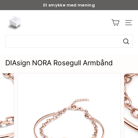
Et smykke med mening
Betal med Klarna eller Vipps
b
y
d
i
a
s
DIAsign NORA Rosegull Armbånd
i
g
n.
n
o