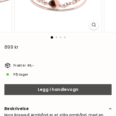
899 kr
899
kr
Frakt kr 49,-
På lager
Legg i handlevogn
Beskrivelse
Nora Rosegull Armbånd er et stilig armbånd, med en