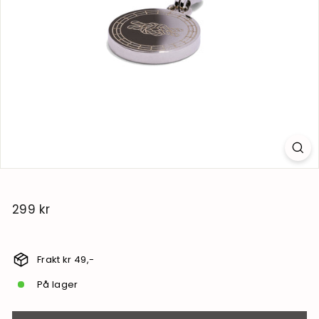
299 kr
299
kr
Frakt kr 49,-
På lager