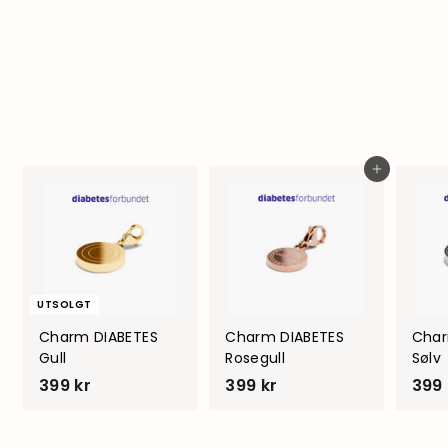
Charm SAMMEN
Sølv
299 kr
2
9
9
k
Legg i handlevogn
r
UTSOLGT
Charm DIABETES
Charm DIABETES
Char
Gull
Rosegull
Sølv
399 kr
3
399 kr
3
399 
9
9
9
9