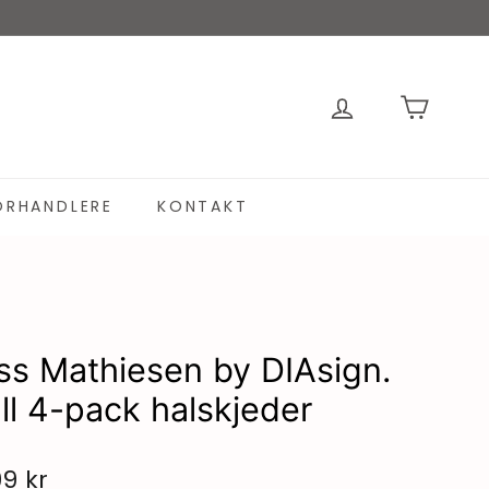
ORHANDLERE
KONTAKT
ss Mathiesen by DIAsign.
ll 4-pack halskjeder
99 kr
1.599