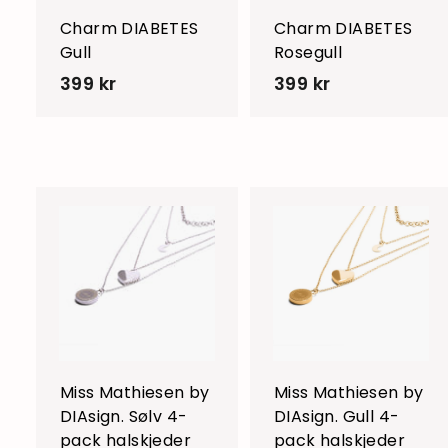
Charm DIABETES
Charm DIABETES
Gull
Rosegull
l
399 kr
3
399 kr
3
9
9
9
9
k
k
r
r
L
L
e
g
g
i
i
h
a
n
Miss Mathiesen by
Miss Mathiesen by
d
DIAsign. Sølv 4-
DIAsign. Gull 4-
l
l
pack halskjeder
pack halskjeder
e