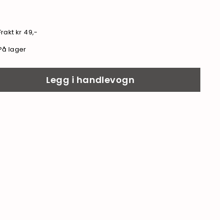
kr
Frakt kr 49,-
På lager
Legg i handlevogn